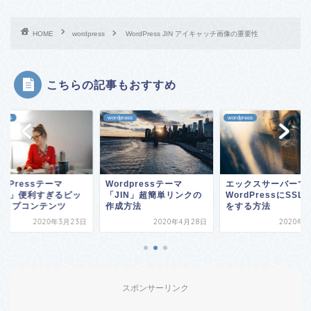
HOME
wordpress
WordPress JIN アイキャッチ画像の重要性
こちらの記事もおすすめ
press
wordpress
wordpress
rdpressテーマ
エックスサーバーで
WordPressテーマ
JIN」超簡単リンクの
WordPressにSSL設定
「JIN」便利すぎる
成方法
をする方法
クアップコンテンツ
2020年4月28日
2020年5月1日
2020年3
スポンサーリンク